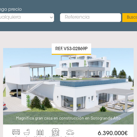
go precio
REF. V53-02869P
Magnifica gran casa en construcción en Sotogrande Alto
6.390.000€