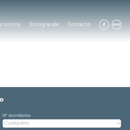
s somos
Sotogrande
Contacto
to
Nº dormitorios