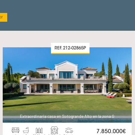
REF. 212-02865P
Extraordinaria casa en Sotogrande Alto en la zona G
7.850.000€