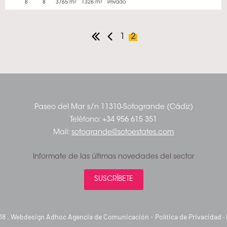
8
8
3765 m²
1326 m²
Privado
1
2
Paseo del Mar s/n 11310-Sotogrande (Cádiz)
Teléfono:
+34 956 615 351
Mail:
sotogrande@sotoestates.com
Informate de las últimas novedades del sector
SUSCRÍBETE
18 . Webdesign
Adhoc Agencia de Comunicación
-
Política de Privacidad
·