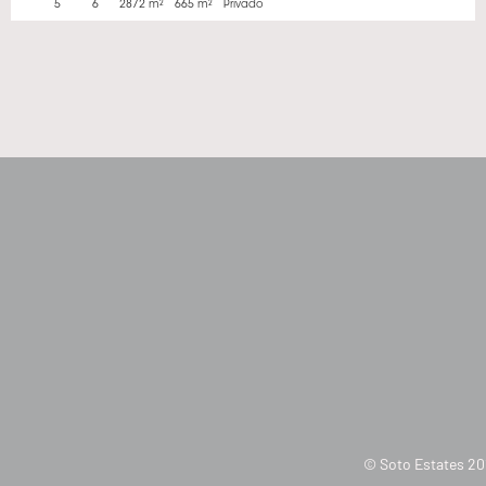
5
6
2872 m²
665 m²
Privado
© Soto Estates 20