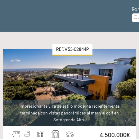
Ran
REF. V53-02844P
Impresionante villa de estilo moderna recientemente
terminada con vistas panorámicas al mar y al golf en
Sotogrande Alto.
4.500.000€