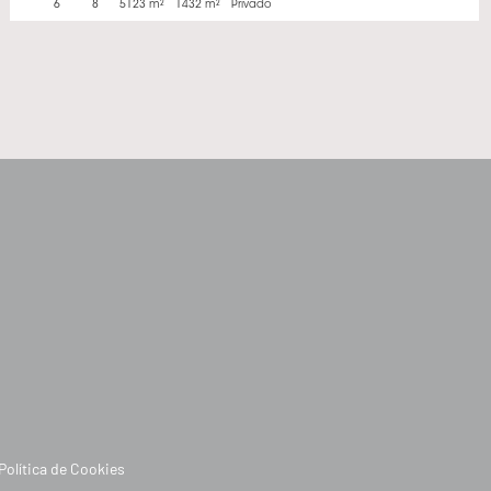
6
8
5123 m²
1432 m²
Privado
Política de Cookies