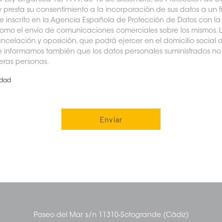
a Ley Orgánica 15/1999, de 13 de diciembre, de Protección de Da
 presta su consentimiento a la incorporación de sus datos a un 
inscrito en la Agencia Española de Protección de Datos con la f
sí como el envío de comunicaciones comerciales sobre los mismos.
ncelación y oposición, que podrá ejercer en el domicilio social d
e informamos también que los datos personales suministrados no
ceras personas.
idad
Paseo del Mar s/n 11310-Sotogrande (Cádiz)