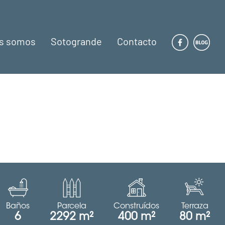
s somos
Sotogrande
Contacto
Baños
Parcela
Construídos
Terraza
6
2292 m²
400 m²
80 m²