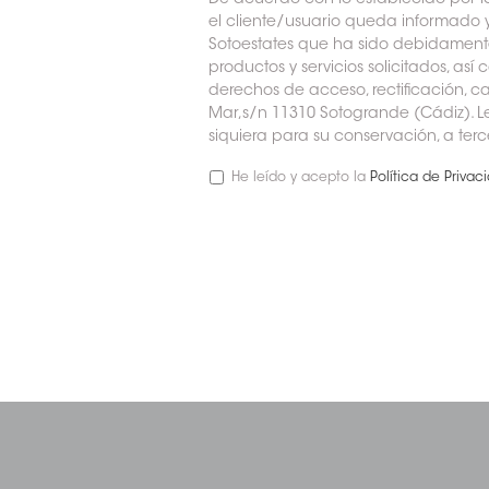
De acuerdo con lo establecido por l
el cliente/usuario queda informado y
Sotoestates que ha sido debidamente 
productos y servicios solicitados, a
derechos de acceso, rectificación, ca
Mar,s/n 11310 Sotogrande (Cádiz). L
siquiera para su conservación, a ter
He leído y acepto la
Política de Privac