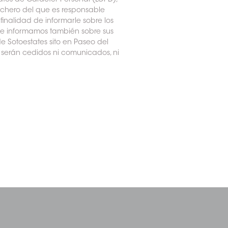
tos de Carácter Personal (LOPD),
fichero del que es responsable
inalidad de informarle sobre los
 Le informamos también sobre sus
e Sotoestates sito en Paseo del
 serán cedidos ni comunicados, ni