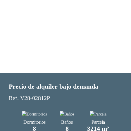
Precio de alquiler bajo demanda
Ref. V28-02812P
Dormitorios
Baños
Parcela
8
8
3214 m²