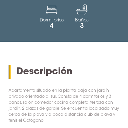
Dormitorios
Baños
4
3
Descripción
Apartamento situado en la planta baja con jardín
privado orientado al sur. Consta de 4 dormitorios y 3
baños, salón comedor, cocina completa, terraza con
jardín, 2 plazas de garaje. Se encuentra localizado muy
cerca de la playa y a poca distancia club de playa y
tenis el Octógono.