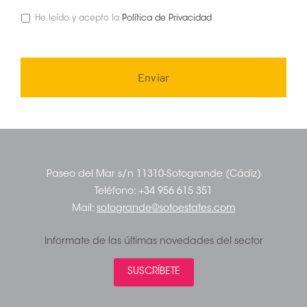
He leído y acepto la
Política de Privacidad
Paseo del Mar s/n 11310-Sotogrande (Cádiz)
Teléfono:
+34 956 615 351
Mail:
sotogrande@sotoestates.com
Informate de las últimas novedades del sector
SUSCRÍBETE