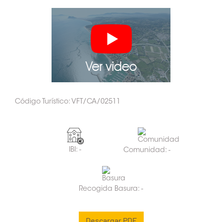
Código Turístico: VFT/CA/02511
IBI: -
Comunidad: -
Recogida Basura: -
Descargar PDF