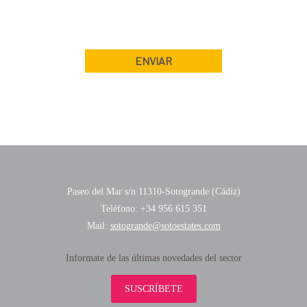
Paseo del Mar s/n 11310-Sotogrande (Cádiz)
Teléfono:
+34 956 615 351
Mail:
sotogrande@sotoestates.com
Informate de las últimas novedades del sector
SUSCRÍBETE